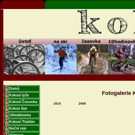
Domů
Fotogalerie 
Kokosí lyže
Kokosí Časovka
2015
2008
Kokos line
10hodinovka
Kokosí Triatlon
Noční rejs