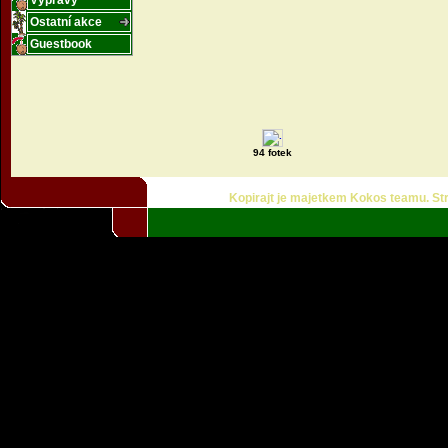
Výpravy
Ostatní akce
Guestbook
94 fotek
Kopirajt je majetkem Kokos teamu. Strá