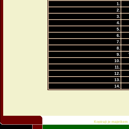
1.
2.
3.
4.
5.
6.
7.
8.
9.
10.
11.
12.
13.
14.
Kopirajt je majetkem J