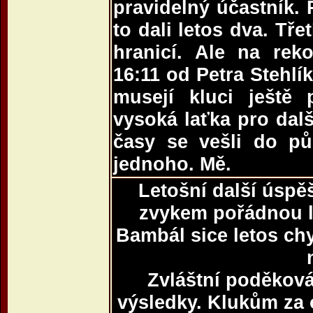
pravidelný účastník.
to dali letos dva. Tře
hranicí. Ale na reko
16:11 od Petra Stehlík
musejí kluci ještě 
vysoká laťka pro dalš
časy se vešli do pů
jednoho. Mě.
Letošní další úspě
zvykem pořádnou l
Bambál sice letos chy
Zvláštní poděková
výsledky. Klukům za o