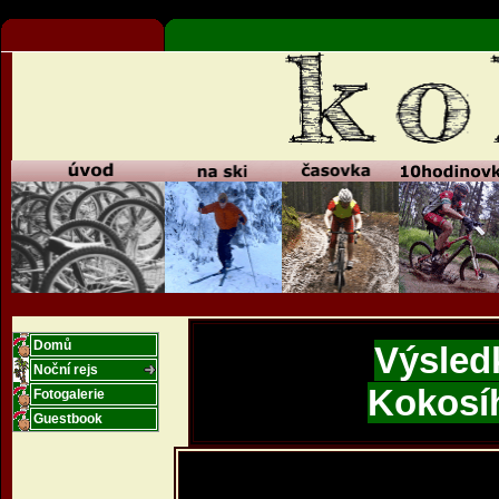
Domů
Výsled
Noční rejs
Kokosí
Fotogalerie
Guestbook