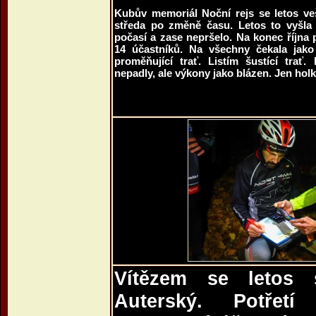
Kubův memoriál Noční rejs se letos veš
středa po změně času. Letos to vyšla 
počasí a zase nepršelo. Na konec října p
14 účastníků. Na všechny čekala jak
proměňující trať. Listím šustící trať.
nepadly, ale výkony jako blázen. Jen holk
Vítězem se letos 
Auterský. Potřet