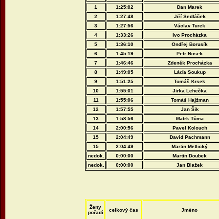
1
1:25:02
Dan Marek
2
1:27:48
Jiří Sedláček
3
1:27:56
Václav Turek
4
1:33:26
Ivo Procházka
5
1:36:10
Ondřej Borusík
6
1:45:19
Petr Nosek
7
1:46:46
Zdeněk Procházka
8
1:49:05
Láďa Soukup
9
1:51:25
Tomáš Krsek
10
1:55:01
Jirka Lehečka
11
1:55:06
Tomáš Hajžman
12
1:57:55
Jan Šik
13
1:58:56
Matrk Tůma
14
2:00:56
Pavel Kolouch
15
2:04:49
David Pachmann
15
2:04:49
Martin Metlický
nedok.
0:00:00
Martin Doubek
nedok.
0:00:00
Jan Blažek
Ženy
celkový čas
Jméno
pořadí