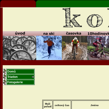
Domů
Triatlon
Fotogalerie
Muži
celkový čas
Jméno
pořadí