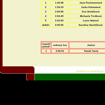
1
1:44:38
Jana Pachmannová
2
1:54:33
Jarka Kohoutová
3
2:00:56
Eva Horáčková
4
2:04:49
Michaela Tvrdková
5
2:22:00
Lucie Hejlová
defekt
0:00:00
Karolína Stuchlíková
Junioři
celkový čas
Jméno
pořadí
1
0:50:51
Tomáš Turek
Kopirajt je majetkem Ji